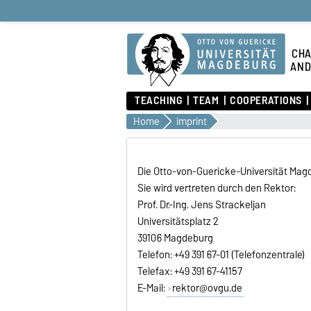
CHA
AND
TEACHING
TEAM
COOPERATIONS
Home
imprint
Die Otto-von-Guericke-Universität Magd
Sie wird vertreten durch den Rektor:
Prof. Dr.-Ing. Jens Strackeljan
Universitätsplatz 2
39106 Magdeburg
Telefon: +49 391 67-01 (Telefonzentrale)
Telefax: +49 391 67-41157
E-Mail:
rektor@ovgu.de