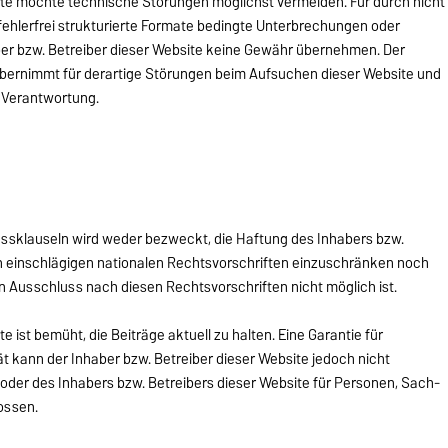
ite möchte technische Störungen möglichst vermeiden. Für durch nicht
 fehlerfrei strukturierte Formate bedingte Unterbrechungen oder
er bzw. Betreiber dieser Website keine Gewähr übernehmen. Der
 übernimmt für derartige Störungen beim Aufsuchen dieser Website und
 Verantwortung.
ssklauseln wird weder bezweckt, die Haftung des Inhabers bzw.
n einschlägigen nationalen Rechtsvorschriften einzuschränken noch
ein Ausschluss nach diesen Rechtsvorschriften nicht möglich ist.
e ist bemüht, die Beiträge aktuell zu halten. Eine Garantie für
tät kann der Inhaber bzw. Betreiber dieser Website jedoch nicht
der des Inhabers bzw. Betreibers dieser Website für Personen, Sach-
ossen.